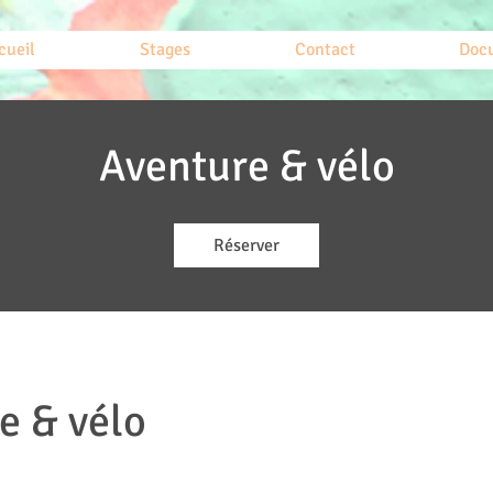
cueil
Stages
Contact
Doc
Aventure & vélo
Réserver
e & vélo