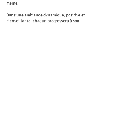
même.
Dans une ambiance dynamique, positive et
bienveillante, chacun progressera à son
rythme tout en vivant une aventure sportive
riche en émotions et en réussites.
🥋✨ Une semaine pour bouger, se dépasser,
apprendre et révéler le ninja qui sommeille en
soi ! ⚡🏆🔥
Prêt(e) à relever les défis, à gagner en
confiance et à vivre une aventure pleine
d’énergie ? 💪🌟
Coordonnées
Rebecq, Belgium
creajoyfamily@outlook.be